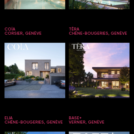
COÏA
TĒRA
CORSIER, GENÈVE
CHÊNE-BOUGERIES, GENÈVE
ELIA
BASE+
CHÊNE-BOUGERIES, GENÈVE
VERNIER, GENÈVE