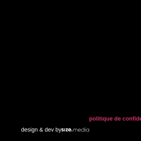
le groupe.
expert
Le groupe.
Capital.
Talents.
Immobilie
Carrière.
politique de confide
design & dev by