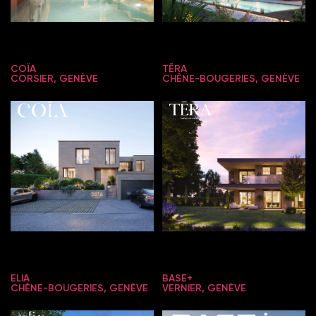
COÏA
TĒRA
CORSIER, GENÈVE
CHÊNE-BOUGERIES, GENÈVE
ELIA
BASE+
CHÊNE-BOUGERIES, GENÈVE
VERNIER, GENÈVE