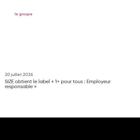
le groupe
20 juillet 2026
6 
SIZE obtient le label « 1+ pour tous : Employeur
SI
responsable »