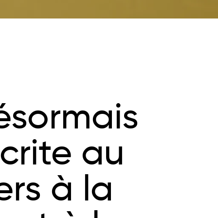
ésormais
crite au
ers à la