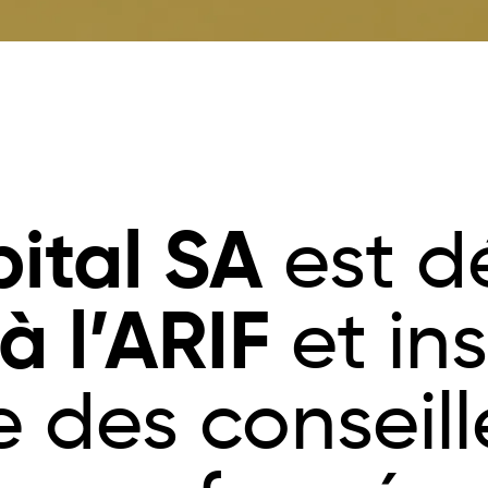
ital SA
est d
 à l’ARIF
et ins
e des conseill