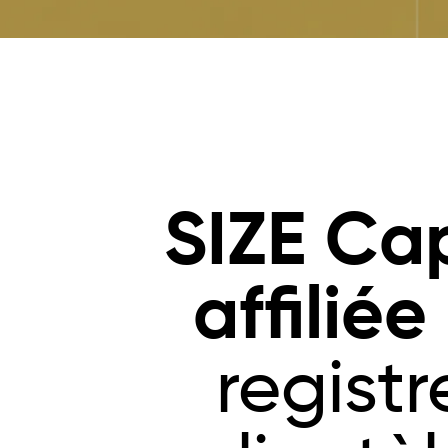
SIZE Cap
affiliée
registr