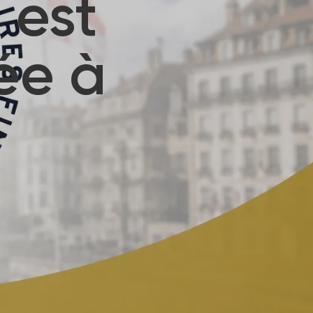
 est
iée à