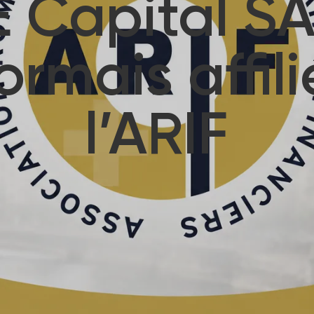
E Capital SA
rmais affil
l’ARIF