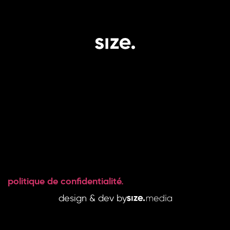
le groupe.
expertise.
impact.
social.
Le groupe.
Capital.
Projets.
Instagram
Talents.
Immobilier.
News.
LinkedIn
Carrière.
Articles.
Contact.
Affiliations
politique de confidentialité.
design & dev by