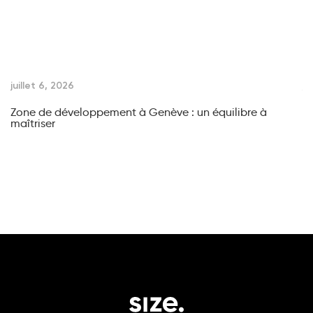
juillet 6, 2026
ju
Zone de développement à Genève : un équilibre à
Ve
maîtriser
di