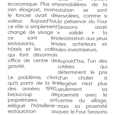
économique. Plus on
immobilières de la
s’en éloignait, moins
station se sont
le foncier avait de
envolées, comme si
valeur. Aujourd’hui,
la présence du Four
ce rôle a simplement
Seasons avait
changé de visage :
« validé » la
ce sont les
destination aux yeux
restaurants, les
des acheteurs et
hôtels et les cafés
des investisseurs.
qui font désormais
office de centre de
Aujourd’hui, l’un des
gravité.
critères qui
déterminent le prix
Le problème, c’est
d’un chalet à
qu’à partir de la fin
Megève n’est plus
des années 1990,
seulement sa
beaucoup de
proximité avec le
propriétaires ont
centre du village,
relégué l’hôtellerie-
mais sa proximité
restauration au
avec le Four Seasons