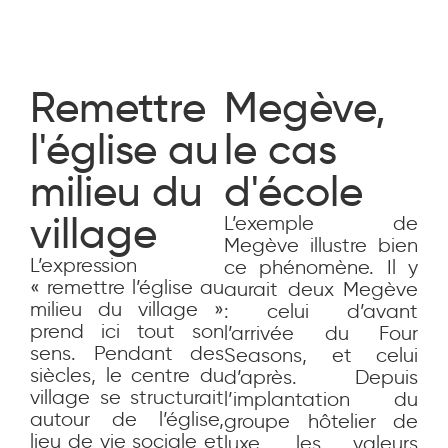
Remettre
Megève,
l'église au
le cas
milieu du
d'école
village
L’exemple de
Megève illustre bien
L’expression
ce phénomène. Il y
« remettre l’église au
aurait deux Megève
milieu du village »
: celui d’avant
prend ici tout son
l’arrivée du Four
sens. Pendant des
Seasons, et celui
siècles, le centre du
d’après. Depuis
village se structurait
l’implantation du
autour de l’église,
groupe hôtelier de
lieu de vie sociale et
luxe, les valeurs