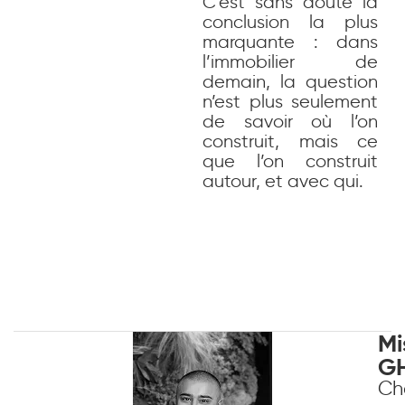
C’est sans doute la
conclusion la plus
marquante : dans
l’immobilier de
demain, la question
n’est plus seulement
de savoir où l’on
construit, mais ce
que l’on construit
autour, et avec qui.
M
GH
Ch