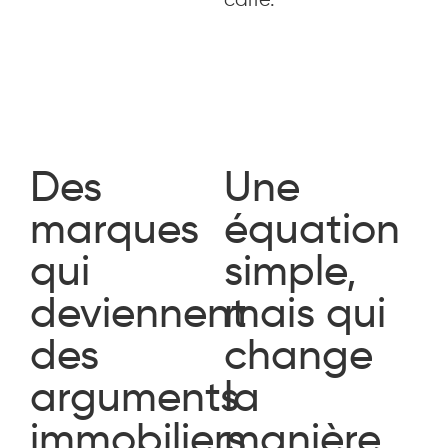
Des
Une
marques
équation
qui
simple,
deviennent
mais qui
des
change
arguments
la
immobiliers
manière