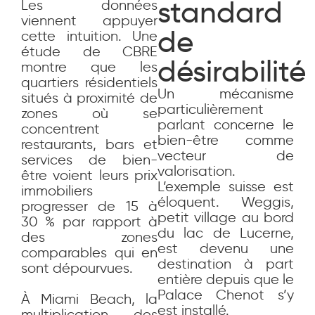
standard
Les données
viennent appuyer
de
cette intuition. Une
étude de CBRE
désirabilité
montre que les
quartiers résidentiels
Un mécanisme
situés à proximité de
particulièrement
zones où se
parlant concerne le
concentrent
bien-être comme
restaurants, bars et
vecteur de
services de bien-
valorisation.
être voient leurs prix
L’exemple suisse est
immobiliers
éloquent. Weggis,
progresser de 15 à
petit village au bord
30 % par rapport à
du lac de Lucerne,
des zones
est devenu une
comparables qui en
destination à part
sont dépourvues.
entière depuis que le
Palace Chenot s’y
À Miami Beach, la
est installé.
multiplication des