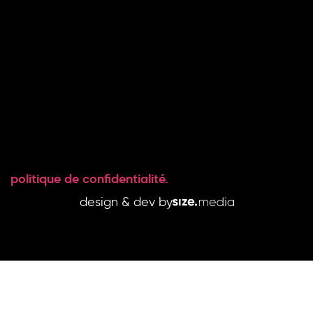
le groupe.
expertise.
impact.
social.
Le groupe.
Capital.
Projets.
Instagram
Talents.
Immobilier.
News.
LinkedIn
Carrière.
Articles.
Contact.
Affiliations
politique de confidentialité.
design & dev by