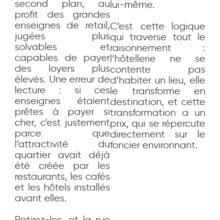
second plan, au
lui-même.
profit des grandes
enseignes de retail,
C’est cette logique
jugées plus
qui traverse tout le
solvables et
raisonnement :
capables de payer
l’hôtellerie ne se
des loyers plus
contente pas
élevés. Une erreur de
d’habiter un lieu, elle
lecture : si ces
le transforme en
enseignes étaient
destination, et cette
prêtes à payer si
transformation a un
cher, c’est justement
prix, qui se répercute
parce que
directement sur le
l’attractivité du
foncier environnant.
quartier avait déjà
été créée par les
restaurants, les cafés
et les hôtels installés
avant elles.
Retirez-les, et la rue