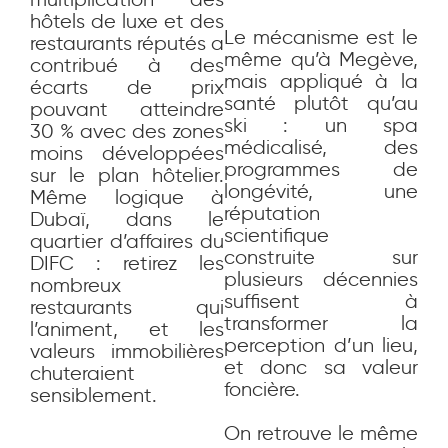
hôtels de luxe et des
Le mécanisme est le
restaurants réputés a
même qu’à Megève,
contribué à des
mais appliqué à la
écarts de prix
santé plutôt qu’au
pouvant atteindre
ski : un spa
30 % avec des zones
médicalisé, des
moins développées
programmes de
sur le plan hôtelier.
longévité, une
Même logique à
réputation
Dubaï, dans le
scientifique
quartier d’affaires du
construite sur
DIFC : retirez les
plusieurs décennies
nombreux
suffisent à
restaurants qui
transformer la
l’animent, et les
perception d’un lieu,
valeurs immobilières
et donc sa valeur
chuteraient
foncière.
sensiblement.
On retrouve le même