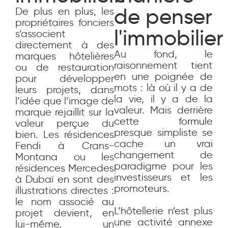
de penser
De plus en plus, les
propriétaires fonciers
l'immobilier
s’associent
directement à des
Au fond, le
marques hôtelières
raisonnement tient
ou de restauration
en une poignée de
pour développer
mots : là où il y a de
leurs projets, dans
la vie, il y a de la
l’idée que l’image de
valeur. Mais derrière
marque rejaillit sur la
cette formule
valeur perçue du
presque simpliste se
bien. Les résidences
cache un vrai
Fendi à Crans-
changement de
Montana ou les
paradigme pour les
résidences Mercedes
investisseurs et les
à Dubaï en sont des
promoteurs.
illustrations directes :
le nom associé au
L’hôtellerie n’est plus
projet devient, en
une activité annexe
lui-même, un