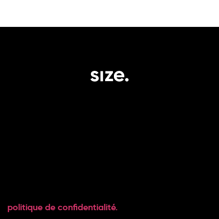
le groupe.
expertise.
impact.
social.
Le groupe.
Capital.
Projets.
Instagram
Talents.
Immobilier.
News.
LinkedIn
Carrière.
Articles.
Contact.
Affiliations
politique de confidentialité.