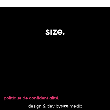
le groupe.
expertise.
impact.
social.
Le groupe.
Capital.
Projets.
Instagram
Talents.
Immobilier.
News.
LinkedIn
Carrière.
Articles.
Contact.
Affiliations
politique de confidentialité.
design & dev by