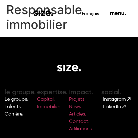
Responsable
Français
immobilier
le groupe.
expertise.
impact.
social.
Le groupe.
Capital.
Projets.
Instagram
Talents.
Immobilier.
News.
LinkedIn
Carrière.
Articles.
Contact.
Affiliations